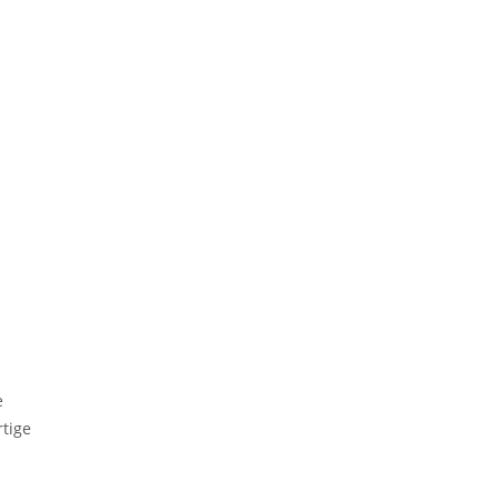
e
tige