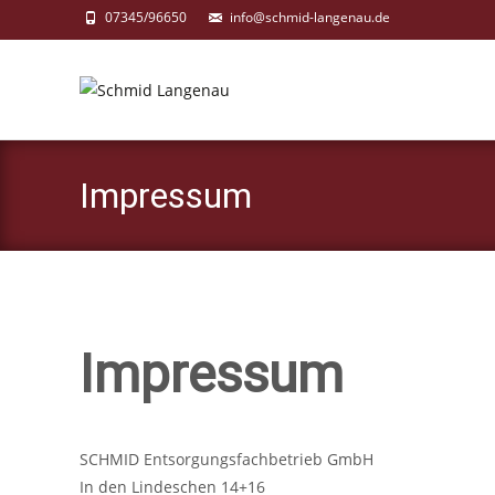
07345/96650
info@schmid-langenau.de
Impressum
Impressum
SCHMID Entsorgungsfachbetrieb GmbH
In den Lindeschen 14+16